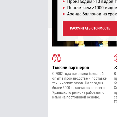
Производим >10 видов г
Поставляем >1000 видов
Аренда баллонов на срок
РАССЧИТАТЬ СТОИМОСТЬ
Тысячи партнеров
>
С 2002 года накопили большой
В
опыт в производстве и поставке
п
технических газов. На сегодня
б
более 3000 заказчиков со всего
С
Уральского региона работают с
п
нами на постоянной основе.
с
Г