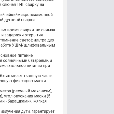
включая ТИГ сварку на
зки/пайки/микроплазменной
ой дуговой сварки
 во время сварки, не снимая
 и задержки открытия
темнение светофильтра для
и работе УШМ/шлифовальным
сновное питание
я солнечными батареями, а
могательное питание при
бхватывает тыльную часть
дежную фиксацию маски,
аметра (реечный механизм),
), угол опускания маски (5
ми «барашками», мягкая
злучения дуги, гарантирует