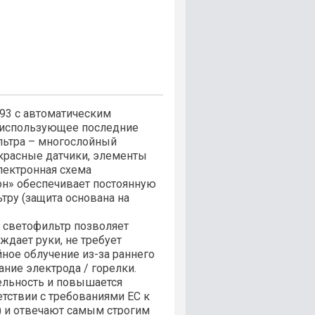
93 с автоматическим
, использующее последние
льтра – многослойный
красные датчики, элементы
лектронная схема
он» обеспечивает постоянную
тру (защита основана на
й светофильтр позволяет
ждает руки, не требует
йное облучение из-за раннего
ние электрода / горелки.
ельность и повышается
тствии с требованиями ЕС к
 и отвечают самым строгим