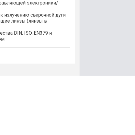
правляющей электроники/
 к излучению сварочной дуги
ющие линзы (линзы в
ства DIN, ISO, EN379 и
ом