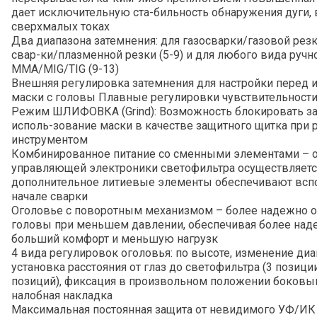
дает исключительную ста-бильность обнаружения дуги, 
сверхмалых токах
Два диапазона затемнения: для газосварки/газовой ре
свар-ки/плазменной резки (5-9) и для любого вида ручн
ММА/MIG/TIG (9-13)
Внешняя регулировка затемнения для настройки перед и
маски с головы Плавные регулировки чувствительности
Режим ШЛИФОВКА (Grind): Возможность блокировать за
исполь-зование маски в качестве защитного щитка пр
инструментом
Комбинированное питание со сменными элементами – о
управляющей электроники светофильтра осуществляетс
дополнительное литиевые элементы обеспечивают вспо
начале сварки
Оголовье с поворотным механизмом – более надежно о
головы при меньшем давлении, обеспечивая более на
больший комфорт и меньшую нагрузк
4 вида регулировок оголовья: по высоте, изменение ди
установка расстояния от глаз до светофильтра (3 позиции
позиций), фиксация в произвольном положении боковы
налобная накладка
Максимальная постоянная защита от невидимого УФ/ИК и