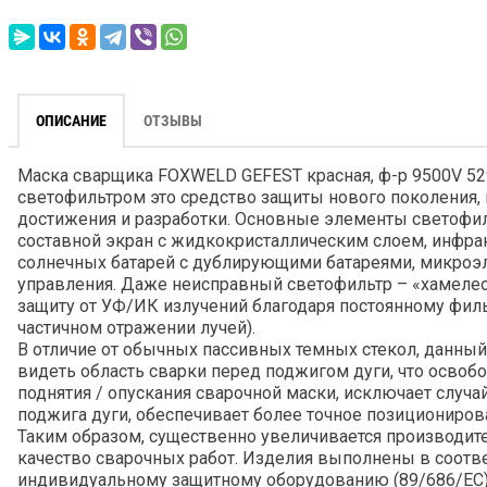
ОПИСАНИЕ
ОТЗЫВЫ
Маска сварщика FOXWELD GEFEST красная, ф-р 9500V 52
светофильтром это средство защиты нового поколения
достижения и разработки. Основные элементы светофи
составной экран с жидкокристаллическим слоем, инфра
солнечных батарей с дублирующими батареями, микроэ
управления. Даже неисправный светофильтр – «хамеле
защиту от УФ/ИК излучений благодаря постоянному филь
частичном отражении лучей).
В отличие от обычных пассивных темных стекол, данны
видеть область сварки перед поджигом дуги, что освобо
поднятия / опускания сварочной маски, исключает случа
поджига дуги, обеспечивает более точное позиционирова
Таким образом, существенно увеличивается производит
качество сварочных работ. Изделия выполнены в соотве
индивидуальному защитному оборудованию (89/686/EC)