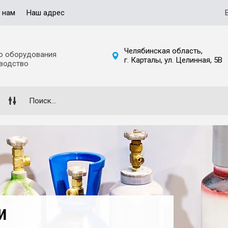
 нам
Наш адрес
Челябинская область,
о оборудования
г. Карталы, ул. Целинная, 5В
зводство
И