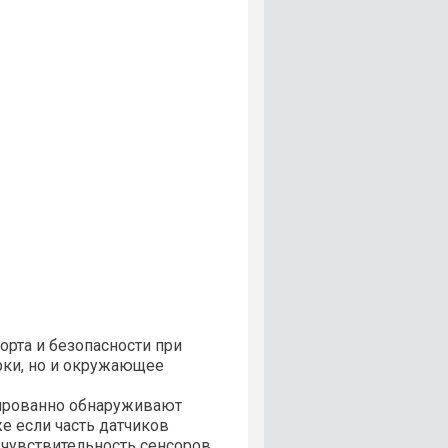
рта и безопасности при
арки, но и окружающее
тированно обнаруживают
е если часть датчиков
чувствительность сенсоров