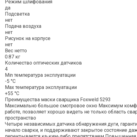
Режим шлифования
да
Подсветка
нет
Подача воздуха
нет
Рисунок на корпусе
нет
Вес нетто
0.87 кг
Количество оптических датчиков
4
Min температура эксплуатации
-5 °С
Мах температура эксплуатации
+55 °С
Преимущества маски сварщика Foxweld 5293
Максимально большое смотровое окно Максимум комфо
работе, позволяет хорошо видеть не только область св
пространство
Четыре независимых датчика обнаружения дуги, гаран
начало сварки, и поддерживают закрытое состояние даж
перекрывается ка-ким-либо препятствием Повышенная 