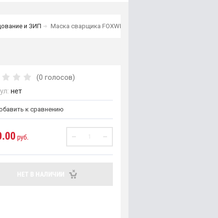
ование и ЗИП
Маска сварщика FOXWELD GEFEST 9500V красная
(0 голосов)
ул:
нет
бавить к сравнению
0.00
руб.
НЕТ В НАЛИЧИИ