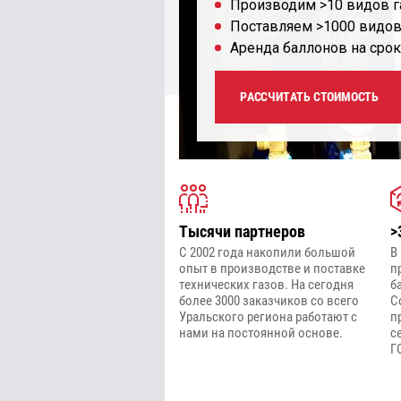
Производим >10 видов г
Поставляем >1000 видов
Аренда баллонов на срок
РАССЧИТАТЬ СТОИМОСТЬ
Тысячи партнеров
>
С 2002 года накопили большой
В
опыт в производстве и поставке
п
технических газов. На сегодня
б
более 3000 заказчиков со всего
С
Уральского региона работают с
п
нами на постоянной основе.
с
Г