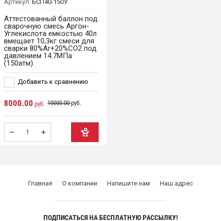
Артикул:
БСП40-150У
Аттестованный баллон под
сварочную смесь Аргон-
Углекислота емкостью 40л
вмещает 10,3кг смеси для
сварки 80%Ar+20%CO2 под
давлением 14.7МПа
(150атм).
Добавить к сравнению
8000.00
10000.00
руб.
руб.
Главная
О компании
Напишите нам
Наш адрес
ПОДПИСАТЬСЯ НА БЕСПЛАТНУЮ РАССЫЛКУ!