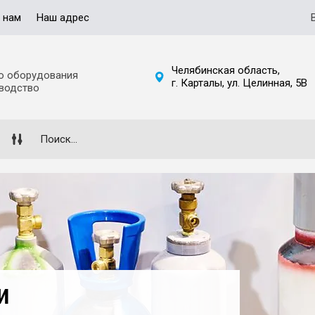
 нам
Наш адрес
Челябинская область,
о оборудования
г. Карталы, ул. Целинная, 5В
зводство
И